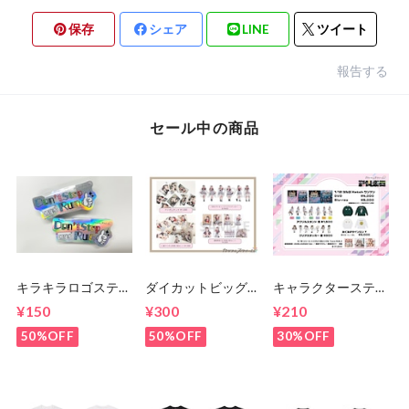
保存
シェア
LINE
ツイート
報告する
セール中の商品
キラキラロゴステッ
ダイカットビッグク
キャラクターステッ
カー
リアステッカー
カー
¥150
¥300
¥210
50%OFF
50%OFF
30%OFF