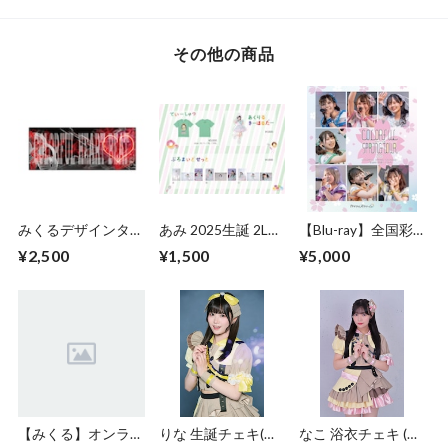
その他の商品
みくるデザインタオ
あみ 2025生誕 2L写
【Blu-ray】全国彩
ル
真3枚セット
り計画ツアー 6/11
¥2,500
¥1,500
¥5,000
大阪城音楽堂ファイ
ナル公演
【みくる】オンライ
りな 生誕チェキ(宛
なこ 浴衣チェキ (宛